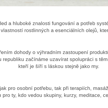
hled a hluboké znalosti fungování a potřeb sys
 vlastností rostlinných a esenciálních olejů,
avřením dohody o výhradním zastoupení pro
epubliku začínáme uzavírat spolupráci s těmi, 
kteří je šíří s láskou stejně jako my.
ak pro osobní potřebu, tak při terapiích, masá
pro ty, kdo vedou skupiny, kurzy, meditace, ce