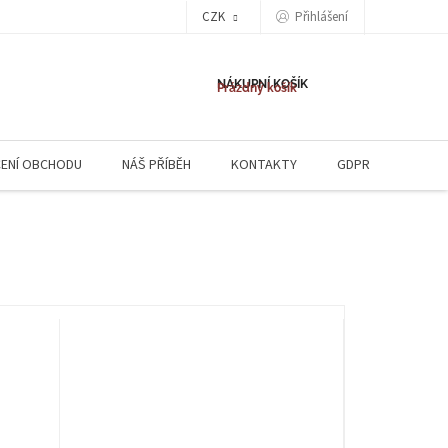
CZK
Přihlášení
NÁKUPNÍ KOŠÍK
Prázdný košík
ENÍ OBCHODU
NÁŠ PŘÍBĚH
KONTAKTY
GDPR
NAPIŠ