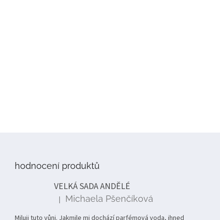
Z
á
p
hodnocení produktů
a
t
VELKÁ SADA ANDĚLÉ
í
Michaela Pšenčíková
|
Hodnocení produktu je 5 z 5 hvězdiček.
Miluji tuto vůni. Jakmile mi dochází parfémová voda, ihned