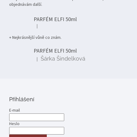
objednávám další.
PARFÉM ELFI 50ml
|
Hodnocení produktu je 5 z 5 hvězdiček.
+ Nejkrásnější vůně co znám.
PARFÉM ELFI 50ml
Šárka Šindelková
|
Hodnocení produktu je 5 z 5 hvězdiček.
Přihlášení
E-mail
Heslo