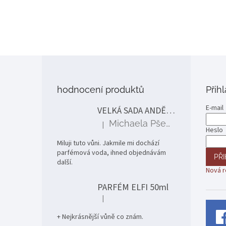
Z
á
p
hodnocení produktů
Přih
a
t
E-mail
VELKÁ SADA ANDĚLÉ
í
Michaela Pšenčíková
|
Hodnocení produktu je 5 z 5 hvězdiček.
Heslo
Miluji tuto vůni. Jakmile mi dochází
parfémová voda, ihned objednávám
PŘI
další.
Nová r
PARFÉM ELFI 50ml
|
Hodnocení produktu je 5 z 5 hvězdiček.
+ Nejkrásnější vůně co znám.