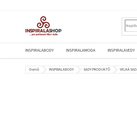
Přejít
na
obsah
INSPIRALABODY
INSPIRALAMODA
INSPIRALAVEDY
Domů
INSPIRALABODY
SADY PRODUKTŮ
VELKÁ SAD