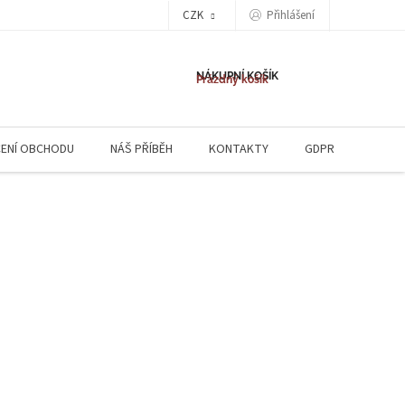
CZK
Přihlášení
NÁKUPNÍ KOŠÍK
Prázdný košík
ENÍ OBCHODU
NÁŠ PŘÍBĚH
KONTAKTY
GDPR
NAPIŠ