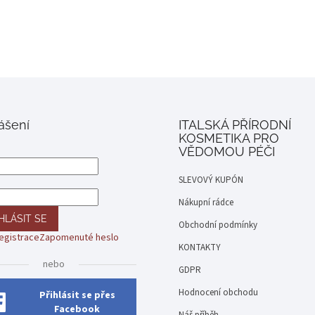
lášení
ITALSKÁ PŘÍRODNÍ
KOSMETIKA PRO
VĚDOMOU PÉČI
SLEVOVÝ KUPÓN
Nákupní rádce
HLÁSIT SE
Obchodní podmínky
egistrace
Zapomenuté heslo
KONTAKTY
nebo
GDPR
Hodnocení obchodu
Přihlásit se přes
Facebook