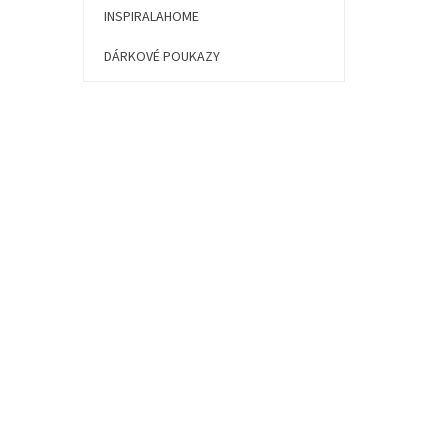
í
INSPIRALAHOME
p
a
DÁRKOVÉ POUKAZY
n
e
l