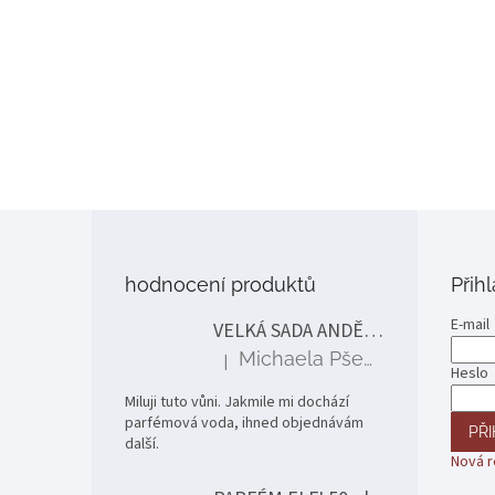
Z
á
p
hodnocení produktů
Přih
a
t
E-mail
VELKÁ SADA ANDĚLÉ
í
Michaela Pšenčíková
|
Hodnocení produktu je 5 z 5 hvězdiček.
Heslo
Miluji tuto vůni. Jakmile mi dochází
parfémová voda, ihned objednávám
PŘI
další.
Nová r