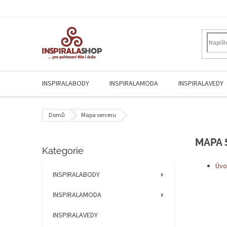
Přejít
na
obsah
INSPIRALABODY
INSPIRALAMODA
INSPIRALAVEDY
Domů
Mapa serveru
P
MAPA 
Přeskočit
Kategorie
o
kategorie
s
Úvo
t
INSPIRALABODY
r
INSPIRALAMODA
a
n
INSPIRALAVEDY
n