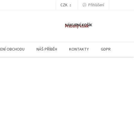
CZK
Přihlášení
NÁKUPNÍ KOŠÍK
Prázdný košík
ENÍ OBCHODU
NÁŠ PŘÍBĚH
KONTAKTY
GDPR
NAPIŠ