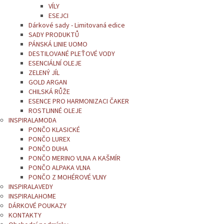
VÍLY
ESEJCI
Dárkové sady - Limitovaná edice
SADY PRODUKTŮ
PÁNSKÁ LINIE UOMO
DESTILOVANÉ PLEŤOVÉ VODY
ESENCIÁLNÍ OLEJE
ZELENÝ JÍL
GOLD ARGAN
CHILSKÁ RŮŽE
ESENCE PRO HARMONIZACI ČAKER
ROSTLINNÉ OLEJE
INSPIRALAMODA
PONČO KLASICKÉ
PONČO LUREX
PONČO DUHA
PONČO MERINO VLNA A KAŠMÍR
PONČO ALPAKA VLNA
PONČO Z MOHÉROVÉ VLNY
INSPIRALAVEDY
INSPIRALAHOME
DÁRKOVÉ POUKAZY
KONTAKTY