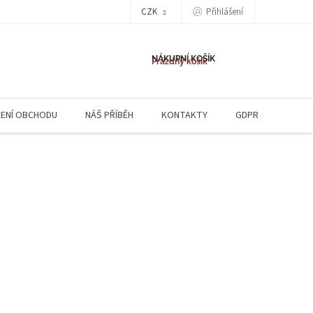
CZK
Přihlášení
NÁKUPNÍ KOŠÍK
Prázdný košík
ENÍ OBCHODU
NÁŠ PŘÍBĚH
KONTAKTY
GDPR
NAPIŠ