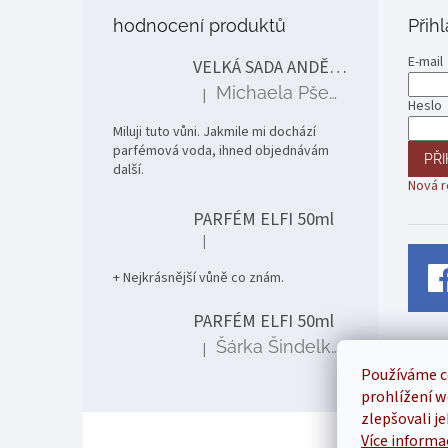
p
hodnocení produktů
Přih
a
t
E-mail
VELKÁ SADA ANDĚLÉ
í
Michaela Pšenčíková
|
Hodnocení produktu je 5 z 5 hvězdiček.
Heslo
Miluji tuto vůni. Jakmile mi dochází
parfémová voda, ihned objednávám
PŘI
další.
Nová r
PARFÉM ELFI 50ml
|
Hodnocení produktu je 5 z 5 hvězdiček.
+ Nejkrásnější vůně co znám.
PARFÉM ELFI 50ml
Šárka Šindelková
|
Hodnocení produktu je 5 z 5 hvězdiček.
Používáme c
prohlížení w
zlepšovali j
Více informa