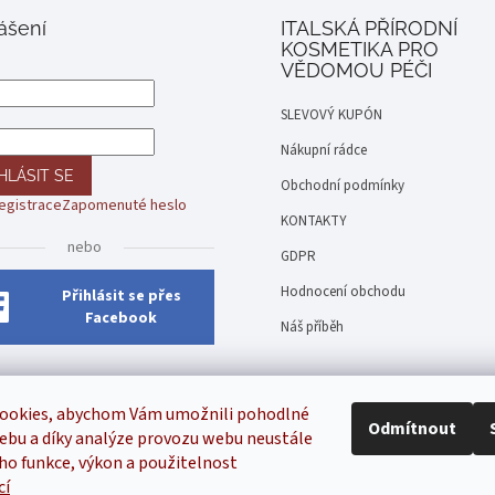
lášení
ITALSKÁ PŘÍRODNÍ
KOSMETIKA PRO
VĚDOMOU PÉČI
SLEVOVÝ KUPÓN
Nákupní rádce
HLÁSIT SE
Obchodní podmínky
egistrace
Zapomenuté heslo
KONTAKTY
nebo
GDPR
Hodnocení obchodu
Přihlásit se přes
Facebook
Náš příběh
ookies, abychom Vám umožnili pohodlné
Odmítnout
ebu a díky analýze provozu webu neustále
eho funkce, výkon a použitelnost
cí