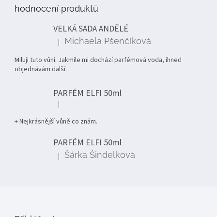
p
hodnocení produktů
a
t
VELKÁ SADA ANDĚLÉ
í
Michaela Pšenčíková
|
Hodnocení produktu je 5 z 5 hvězdiček.
Miluji tuto vůni. Jakmile mi dochází parfémová voda, ihned
objednávám další.
PARFÉM ELFI 50ml
|
Hodnocení produktu je 5 z 5 hvězdiček.
+ Nejkrásnější vůně co znám.
PARFÉM ELFI 50ml
Šárka Šindelková
|
Hodnocení produktu je 5 z 5 hvězdiček.