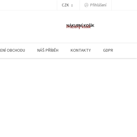
CZK
Přihlášení
NÁKUPNÍ KOŠÍK
Prázdný košík
ENÍ OBCHODU
NÁŠ PŘÍBĚH
KONTAKTY
GDPR
NAPIŠ