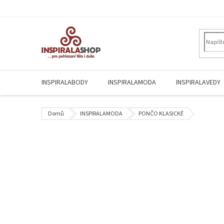
Přejít
na
obsah
INSPIRALABODY
INSPIRALAMODA
INSPIRALAVEDY
Domů
INSPIRALAMODA
PONČO KLASICKÉ