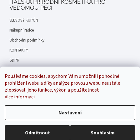
ITALSKÁ PŘÍRODNÍ KOSMETIKA PRO
VĚDOMOU PÉČI
SLEVOVÝ KUPÓN
Nákupní rádce
Obchodní podmínky
KONTAKTY
GDPR
Hodnocení obchodu
Používáme cookies, abychom Vám umožnili pohodlné
Náš příběh
prohlížení webu a díky analýze provozu webu neustále
zlepšovali jeho funkce, výkon a použitelnost
Více informací
Inspirala
Nastavení
Odmítnout
Souhlasím