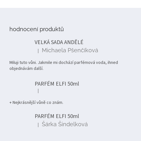
Z
á
p
hodnocení produktů
a
t
VELKÁ SADA ANDĚLÉ
í
Michaela Pšenčíková
|
Hodnocení produktu je 5 z 5 hvězdiček.
Miluji tuto vůni. Jakmile mi dochází parfémová voda, ihned
objednávám další.
PARFÉM ELFI 50ml
|
Hodnocení produktu je 5 z 5 hvězdiček.
+ Nejkrásnější vůně co znám.
PARFÉM ELFI 50ml
Šárka Šindelková
|
Hodnocení produktu je 5 z 5 hvězdiček.