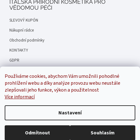
ITALSKÁ PŘÍRODNÍ KOSMETIKA PRO
VĚDOMOU PÉČI
SLEVOVÝ KUPÓN
Nákupní rádce
Obchodní podmínky
KONTAKTY
GDPR
Hodnocení obchodu
Používáme cookies, abychom Vám umožnili pohodlné
Náš příběh
prohlížení webu a díky analýze provozu webu neustále
zlepšovali jeho funkce, výkon a použitelnost
Více informací
Inspirala
Nastavení
Odmítnout
Souhlasím