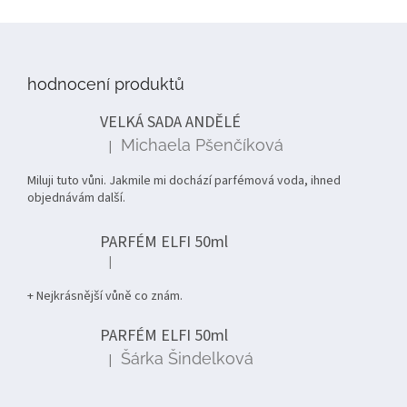
Z
á
p
hodnocení produktů
a
t
VELKÁ SADA ANDĚLÉ
í
Michaela Pšenčíková
|
Hodnocení produktu je 5 z 5 hvězdiček.
Miluji tuto vůni. Jakmile mi dochází parfémová voda, ihned
objednávám další.
PARFÉM ELFI 50ml
|
Hodnocení produktu je 5 z 5 hvězdiček.
+ Nejkrásnější vůně co znám.
PARFÉM ELFI 50ml
Šárka Šindelková
|
Hodnocení produktu je 5 z 5 hvězdiček.