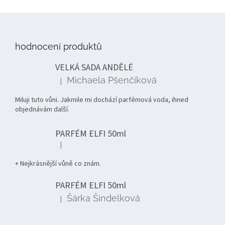
Z
á
p
hodnocení produktů
a
t
VELKÁ SADA ANDĚLÉ
í
Michaela Pšenčíková
|
Hodnocení produktu je 5 z 5 hvězdiček.
Miluji tuto vůni. Jakmile mi dochází parfémová voda, ihned
objednávám další.
PARFÉM ELFI 50ml
|
Hodnocení produktu je 5 z 5 hvězdiček.
+ Nejkrásnější vůně co znám.
PARFÉM ELFI 50ml
Šárka Šindelková
|
Hodnocení produktu je 5 z 5 hvězdiček.