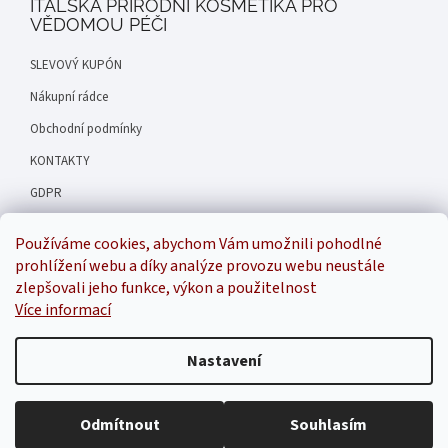
ITALSKÁ PŘÍRODNÍ KOSMETIKA PRO
VĚDOMOU PÉČI
SLEVOVÝ KUPÓN
Nákupní rádce
Obchodní podmínky
KONTAKTY
GDPR
Hodnocení obchodu
Používáme cookies, abychom Vám umožnili pohodlné
Náš příběh
prohlížení webu a díky analýze provozu webu neustále
zlepšovali jeho funkce, výkon a použitelnost
Více informací
Inspirala
Nastavení
Odmítnout
Souhlasím