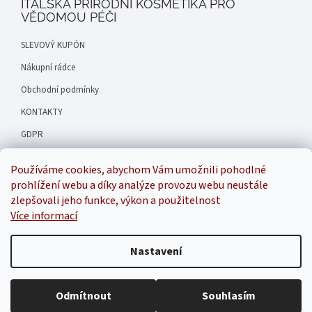
ITALSKÁ PŘÍRODNÍ KOSMETIKA PRO
VĚDOMOU PÉČI
SLEVOVÝ KUPÓN
Nákupní rádce
Obchodní podmínky
KONTAKTY
GDPR
Hodnocení obchodu
Používáme cookies, abychom Vám umožnili pohodlné
Náš příběh
prohlížení webu a díky analýze provozu webu neustále
zlepšovali jeho funkce, výkon a použitelnost
Více informací
Inspirala
Nastavení
Odmítnout
Souhlasím