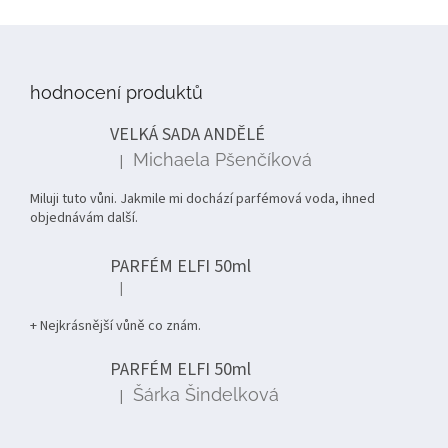
Z
á
p
hodnocení produktů
a
t
VELKÁ SADA ANDĚLÉ
í
Michaela Pšenčíková
|
Hodnocení produktu je 5 z 5 hvězdiček.
Miluji tuto vůni. Jakmile mi dochází parfémová voda, ihned
objednávám další.
PARFÉM ELFI 50ml
|
Hodnocení produktu je 5 z 5 hvězdiček.
+ Nejkrásnější vůně co znám.
PARFÉM ELFI 50ml
Šárka Šindelková
|
Hodnocení produktu je 5 z 5 hvězdiček.