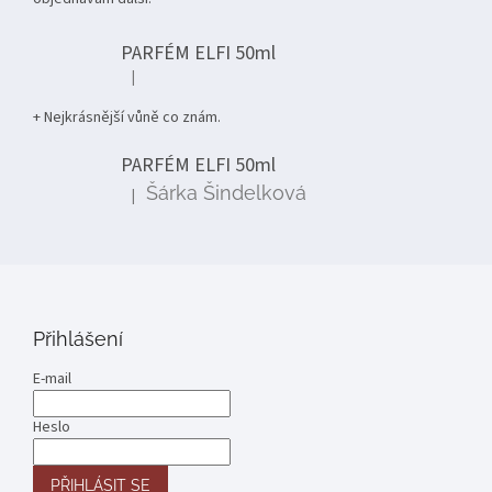
PARFÉM ELFI 50ml
|
Hodnocení produktu je 5 z 5 hvězdiček.
+ Nejkrásnější vůně co znám.
PARFÉM ELFI 50ml
Šárka Šindelková
|
Hodnocení produktu je 5 z 5 hvězdiček.
Přihlášení
E-mail
Heslo
PŘIHLÁSIT SE