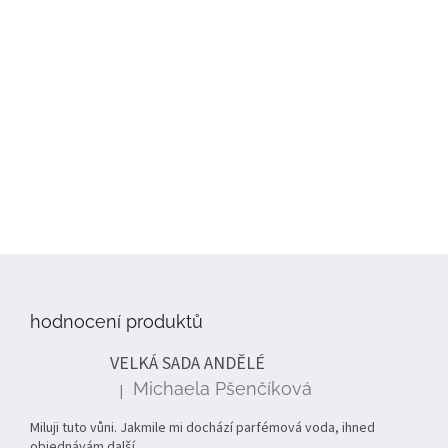
Z
á
p
hodnocení produktů
a
t
VELKÁ SADA ANDĚLÉ
í
Michaela Pšenčíková
|
Hodnocení produktu je 5 z 5 hvězdiček.
Miluji tuto vůni. Jakmile mi dochází parfémová voda, ihned
objednávám další.