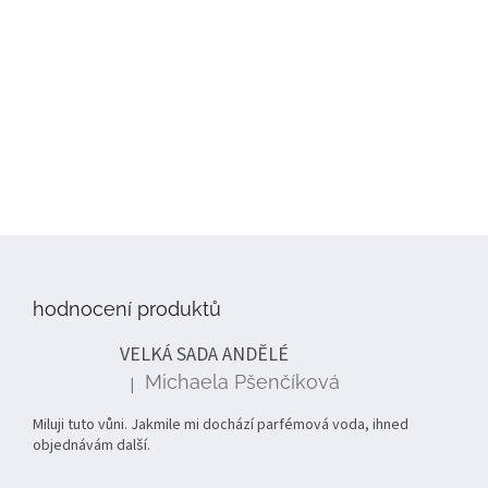
Z
á
p
hodnocení produktů
a
t
VELKÁ SADA ANDĚLÉ
í
Michaela Pšenčíková
|
Hodnocení produktu je 5 z 5 hvězdiček.
Miluji tuto vůni. Jakmile mi dochází parfémová voda, ihned
objednávám další.