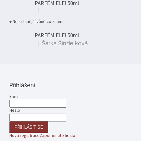
PARFÉM ELFI 50ml
|
Hodnocení produktu je 5 z 5 hvězdiček.
+ Nejkrásnější vůně co znám.
PARFÉM ELFI 50ml
Šárka Šindelková
|
Hodnocení produktu je 5 z 5 hvězdiček.
Přihlášení
E-mail
Heslo
PŘIHLÁSIT SE
Nová registrace
Zapomenuté heslo