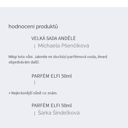
Z
á
p
hodnocení produktů
a
t
VELKÁ SADA ANDĚLÉ
í
Michaela Pšenčíková
|
Hodnocení produktu je 5 z 5 hvězdiček.
Miluji tuto vůni. Jakmile mi dochází parfémová voda, ihned
objednávám další.
PARFÉM ELFI 50ml
|
Hodnocení produktu je 5 z 5 hvězdiček.
+ Nejkrásnější vůně co znám.
PARFÉM ELFI 50ml
Šárka Šindelková
|
Hodnocení produktu je 5 z 5 hvězdiček.