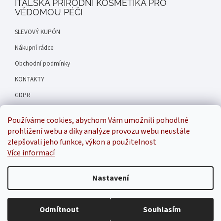
ITALSKÁ PŘÍRODNÍ KOSMETIKA PRO
VĚDOMOU PÉČI
SLEVOVÝ KUPÓN
Nákupní rádce
Obchodní podmínky
KONTAKTY
GDPR
Hodnocení obchodu
Používáme cookies, abychom Vám umožnili pohodlné
Náš příběh
prohlížení webu a díky analýze provozu webu neustále
zlepšovali jeho funkce, výkon a použitelnost
Více informací
Inspirala
Nastavení
Odmítnout
Souhlasím