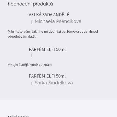
p
hodnocení produktů
a
t
VELKÁ SADA ANDĚLÉ
í
Michaela Pšenčíková
|
Hodnocení produktu je 5 z 5 hvězdiček.
Miluji tuto vůni. Jakmile mi dochází parfémová voda, ihned
objednávám další.
PARFÉM ELFI 50ml
|
Hodnocení produktu je 5 z 5 hvězdiček.
+ Nejkrásnější vůně co znám.
PARFÉM ELFI 50ml
Šárka Šindelková
|
Hodnocení produktu je 5 z 5 hvězdiček.