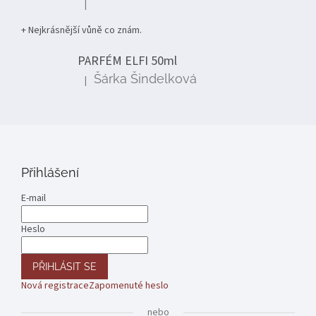
|
Hodnocení produktu je 5 z 5 hvězdiček.
+ Nejkrásnější vůně co znám.
PARFÉM ELFI 50ml
Šárka Šindelková
|
Hodnocení produktu je 5 z 5 hvězdiček.
Přihlášení
E-mail
Heslo
PŘIHLÁSIT SE
Nová registrace
Zapomenuté heslo
nebo