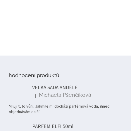
Z
á
p
hodnocení produktů
a
t
VELKÁ SADA ANDĚLÉ
í
Michaela Pšenčíková
|
Hodnocení produktu je 5 z 5 hvězdiček.
Miluji tuto vůni. Jakmile mi dochází parfémová voda, ihned
objednávám další.
PARFÉM ELFI 50ml