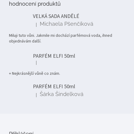
hodnocení produktů
a
t
VELKÁ SADA ANDĚLÉ
í
Michaela Pšenčíková
|
Hodnocení produktu je 5 z 5 hvězdiček.
Miluji tuto vůni. Jakmile mi dochází parfémová voda, ihned
objednávám další.
PARFÉM ELFI 50ml
|
Hodnocení produktu je 5 z 5 hvězdiček.
+ Nejkrásnější vůně co znám.
PARFÉM ELFI 50ml
Šárka Šindelková
|
Hodnocení produktu je 5 z 5 hvězdiček.
Přihlášení