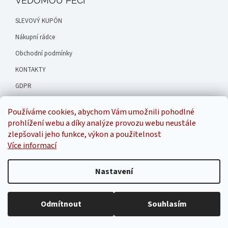
VĚDOMOU PÉČI
SLEVOVÝ KUPÓN
Nákupní rádce
Obchodní podmínky
KONTAKTY
GDPR
Hodnocení obchodu
Používáme cookies, abychom Vám umožnili pohodlné
Náš příběh
prohlížení webu a díky analýze provozu webu neustále
zlepšovali jeho funkce, výkon a použitelnost
Více informací
Inspirala
Nastavení
Odmítnout
Souhlasím