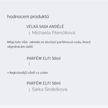
Z
á
p
hodnocení produktů
a
t
VELKÁ SADA ANDĚLÉ
í
Michaela Pšenčíková
|
Hodnocení produktu je 5 z 5 hvězdiček.
Miluji tuto vůni. Jakmile mi dochází parfémová voda, ihned
objednávám další.
PARFÉM ELFI 50ml
|
Hodnocení produktu je 5 z 5 hvězdiček.
+ Nejkrásnější vůně co znám.
PARFÉM ELFI 50ml
Šárka Šindelková
|
Hodnocení produktu je 5 z 5 hvězdiček.