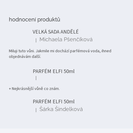
Z
á
p
hodnocení produktů
a
t
VELKÁ SADA ANDĚLÉ
í
Michaela Pšenčíková
|
Hodnocení produktu je 5 z 5 hvězdiček.
Miluji tuto vůni. Jakmile mi dochází parfémová voda, ihned
objednávám další.
PARFÉM ELFI 50ml
|
Hodnocení produktu je 5 z 5 hvězdiček.
+ Nejkrásnější vůně co znám.
PARFÉM ELFI 50ml
Šárka Šindelková
|
Hodnocení produktu je 5 z 5 hvězdiček.