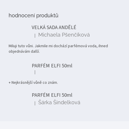
á
p
hodnocení produktů
a
t
VELKÁ SADA ANDĚLÉ
í
Michaela Pšenčíková
|
Hodnocení produktu je 5 z 5 hvězdiček.
Miluji tuto vůni. Jakmile mi dochází parfémová voda, ihned
objednávám další.
PARFÉM ELFI 50ml
|
Hodnocení produktu je 5 z 5 hvězdiček.
+ Nejkrásnější vůně co znám.
PARFÉM ELFI 50ml
Šárka Šindelková
|
Hodnocení produktu je 5 z 5 hvězdiček.