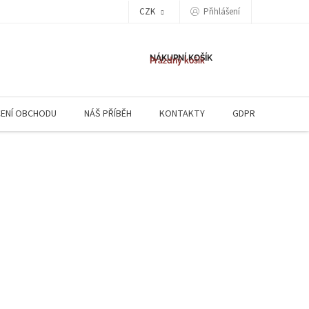
CZK
Přihlášení
NÁKUPNÍ KOŠÍK
Prázdný košík
ENÍ OBCHODU
NÁŠ PŘÍBĚH
KONTAKTY
GDPR
NAPIŠ