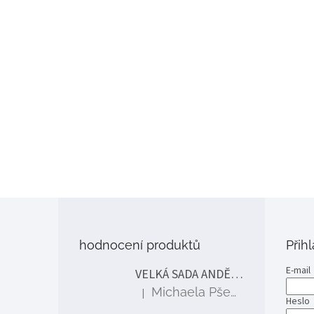
Z
á
p
hodnocení produktů
Přih
a
t
E-mail
VELKÁ SADA ANDĚLÉ
í
Michaela Pšenčíková
|
Hodnocení produktu je 5 z 5 hvězdiček.
Heslo