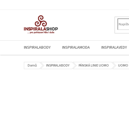
Přejít
na
obsah
INSPIRALABODY
INSPIRALAMODA
INSPIRALAVEDY
Domů
INSPIRALABODY
PÁNSKÁ LINIE UOMO
UOMO 