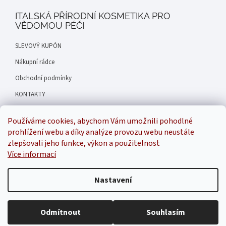
ITALSKÁ PŘÍRODNÍ KOSMETIKA PRO
VĚDOMOU PÉČI
SLEVOVÝ KUPÓN
Nákupní rádce
Obchodní podmínky
KONTAKTY
GDPR
Používáme cookies, abychom Vám umožnili pohodlné
Hodnocení obchodu
prohlížení webu a díky analýze provozu webu neustále
zlepšovali jeho funkce, výkon a použitelnost
Náš příběh
Více informací
Nastavení
Inspirala
Odmítnout
Souhlasím