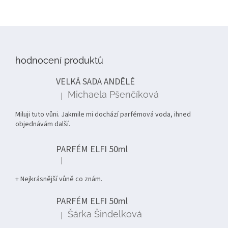
Z
á
p
hodnocení produktů
a
t
VELKÁ SADA ANDĚLÉ
í
Michaela Pšenčíková
|
Hodnocení produktu je 5 z 5 hvězdiček.
Miluji tuto vůni. Jakmile mi dochází parfémová voda, ihned
objednávám další.
PARFÉM ELFI 50ml
|
Hodnocení produktu je 5 z 5 hvězdiček.
+ Nejkrásnější vůně co znám.
PARFÉM ELFI 50ml
Šárka Šindelková
|
Hodnocení produktu je 5 z 5 hvězdiček.