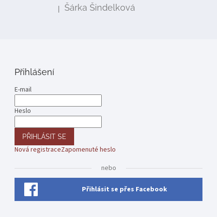
Šárka Šindelková
|
Hodnocení produktu je 5 z 5 hvězdiček.
Přihlášení
E-mail
Heslo
PŘIHLÁSIT SE
Nová registrace
Zapomenuté heslo
nebo
Přihlásit se přes Facebook