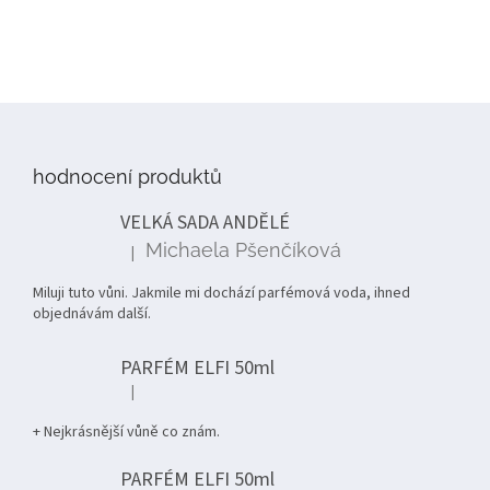
Z
á
p
hodnocení produktů
a
t
VELKÁ SADA ANDĚLÉ
í
Michaela Pšenčíková
|
Hodnocení produktu je 5 z 5 hvězdiček.
Miluji tuto vůni. Jakmile mi dochází parfémová voda, ihned
objednávám další.
PARFÉM ELFI 50ml
|
Hodnocení produktu je 5 z 5 hvězdiček.
+ Nejkrásnější vůně co znám.
PARFÉM ELFI 50ml