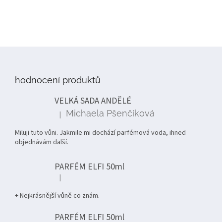
Z
á
p
hodnocení produktů
a
t
VELKÁ SADA ANDĚLÉ
í
Michaela Pšenčíková
|
Hodnocení produktu je 5 z 5 hvězdiček.
Miluji tuto vůni. Jakmile mi dochází parfémová voda, ihned
objednávám další.
PARFÉM ELFI 50ml
|
Hodnocení produktu je 5 z 5 hvězdiček.
+ Nejkrásnější vůně co znám.
PARFÉM ELFI 50ml