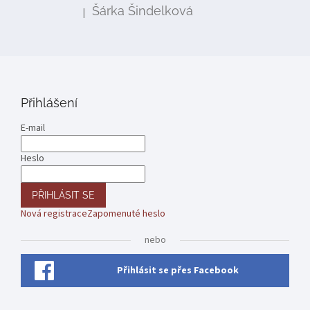
Šárka Šindelková
|
Hodnocení produktu je 5 z 5 hvězdiček.
Přihlášení
E-mail
Heslo
PŘIHLÁSIT SE
Nová registrace
Zapomenuté heslo
nebo
Přihlásit se přes Facebook