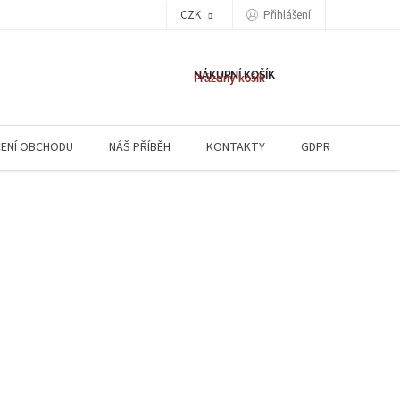
CZK
Přihlášení
NÁKUPNÍ KOŠÍK
Prázdný košík
ENÍ OBCHODU
NÁŠ PŘÍBĚH
KONTAKTY
GDPR
NAPIŠ