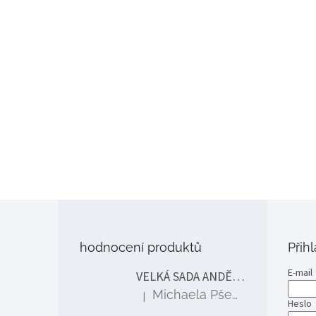
Z
á
p
hodnocení produktů
Přih
a
t
E-mail
VELKÁ SADA ANDĚLÉ
í
Michaela Pšenčíková
|
Hodnocení produktu je 5 z 5 hvězdiček.
Heslo