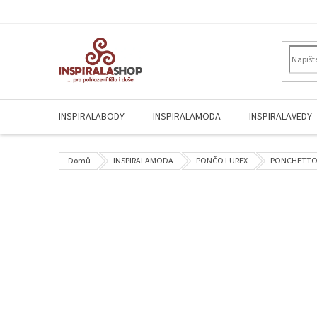
Přejít
na
obsah
INSPIRALABODY
INSPIRALAMODA
INSPIRALAVEDY
Domů
INSPIRALAMODA
PONČO LUREX
PONCHETTO 