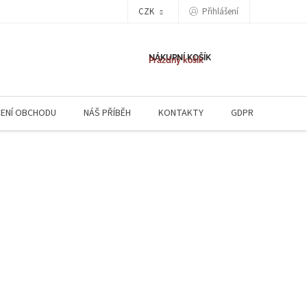
CZK
Přihlášení
NÁKUPNÍ KOŠÍK
Prázdný košík
ENÍ OBCHODU
NÁŠ PŘÍBĚH
KONTAKTY
GDPR
NAPIŠ