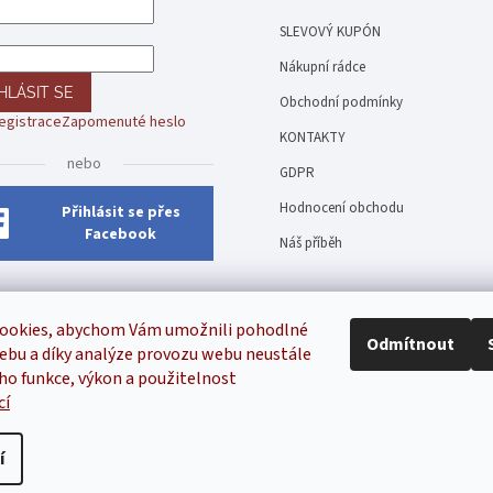
SLEVOVÝ KUPÓN
Nákupní rádce
HLÁSIT SE
Obchodní podmínky
egistrace
Zapomenuté heslo
KONTAKTY
nebo
GDPR
Hodnocení obchodu
Přihlásit se přes
Facebook
Náš příběh
ookies, abychom Vám umožnili pohodlné
Odmítnout
ebu a díky analýze provozu webu neustále
eho funkce, výkon a použitelnost
cí
Inspirala
í