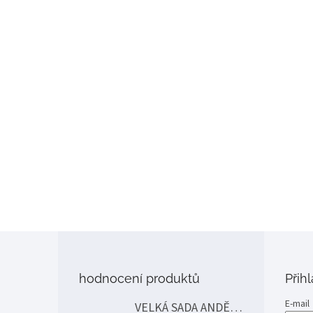
Z
á
p
hodnocení produktů
Přih
a
t
E-mail
VELKÁ SADA ANDĚLÉ