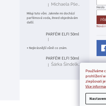
í
Michaela Pšenčíková
|
Hodnocení produktu je 5 z 5 hvězdiček.
Heslo
Miluji tuto vůni. Jakmile mi dochází
parfémová voda, ihned objednávám
PŘI
další.
Nová r
PARFÉM ELFI 50ml
|
Hodnocení produktu je 5 z 5 hvězdiček.
+ Nejkrásnější vůně co znám.
PARFÉM ELFI 50ml
Šárka Šindelková
|
Hodnocení produktu je 5 z 5 hvězdiček.
Používáme c
prohlížení w
zlepšovali j
Více informa
Nastaven