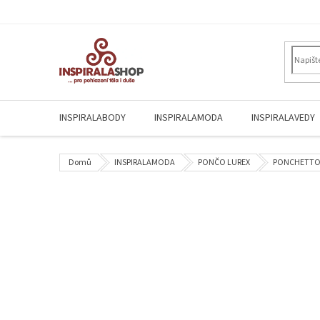
Přejít
na
obsah
INSPIRALABODY
INSPIRALAMODA
INSPIRALAVEDY
Domů
INSPIRALAMODA
PONČO LUREX
PONCHETTO Si