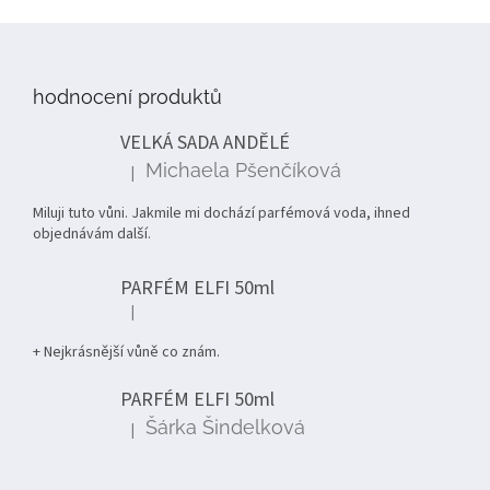
Z
á
p
hodnocení produktů
a
t
VELKÁ SADA ANDĚLÉ
í
Michaela Pšenčíková
|
Hodnocení produktu je 5 z 5 hvězdiček.
Miluji tuto vůni. Jakmile mi dochází parfémová voda, ihned
objednávám další.
PARFÉM ELFI 50ml
|
Hodnocení produktu je 5 z 5 hvězdiček.
+ Nejkrásnější vůně co znám.
PARFÉM ELFI 50ml
Šárka Šindelková
|
Hodnocení produktu je 5 z 5 hvězdiček.