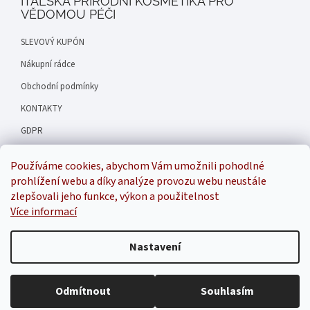
ITALSKÁ PŘÍRODNÍ KOSMETIKA PRO
VĚDOMOU PÉČI
SLEVOVÝ KUPÓN
Nákupní rádce
Obchodní podmínky
KONTAKTY
GDPR
Hodnocení obchodu
Používáme cookies, abychom Vám umožnili pohodlné
Náš příběh
prohlížení webu a díky analýze provozu webu neustále
zlepšovali jeho funkce, výkon a použitelnost
Více informací
Inspirala
Nastavení
Odmítnout
Souhlasím