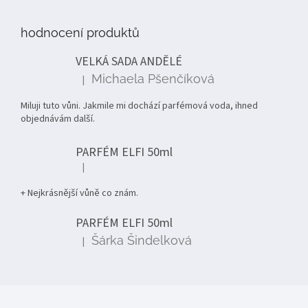
á
p
hodnocení produktů
a
t
VELKÁ SADA ANDĚLÉ
í
Michaela Pšenčíková
|
Hodnocení produktu je 5 z 5 hvězdiček.
Miluji tuto vůni. Jakmile mi dochází parfémová voda, ihned
objednávám další.
PARFÉM ELFI 50ml
|
Hodnocení produktu je 5 z 5 hvězdiček.
+ Nejkrásnější vůně co znám.
PARFÉM ELFI 50ml
Šárka Šindelková
|
Hodnocení produktu je 5 z 5 hvězdiček.