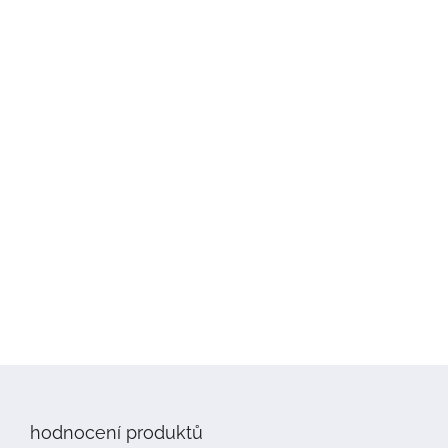
Z
á
p
hodnocení produktů
a