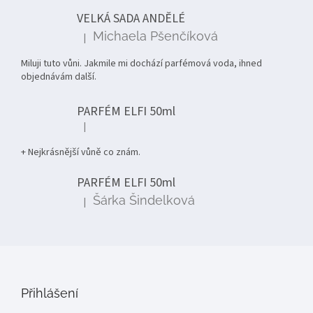
t
VELKÁ SADA ANDĚLÉ
í
Michaela Pšenčíková
|
Hodnocení produktu je 5 z 5 hvězdiček.
Miluji tuto vůni. Jakmile mi dochází parfémová voda, ihned
objednávám další.
PARFÉM ELFI 50ml
|
Hodnocení produktu je 5 z 5 hvězdiček.
+ Nejkrásnější vůně co znám.
PARFÉM ELFI 50ml
Šárka Šindelková
|
Hodnocení produktu je 5 z 5 hvězdiček.
Přihlášení