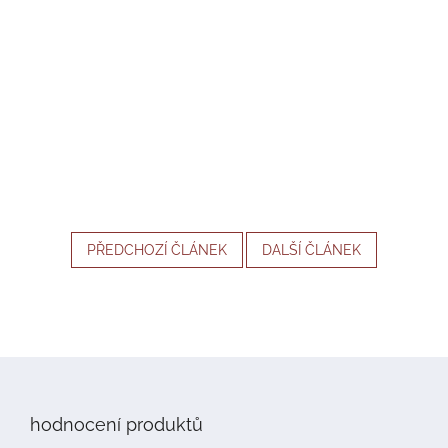
PŘEDCHOZÍ ČLÁNEK
DALŠÍ ČLÁNEK
Z
á
p
hodnocení produktů
a