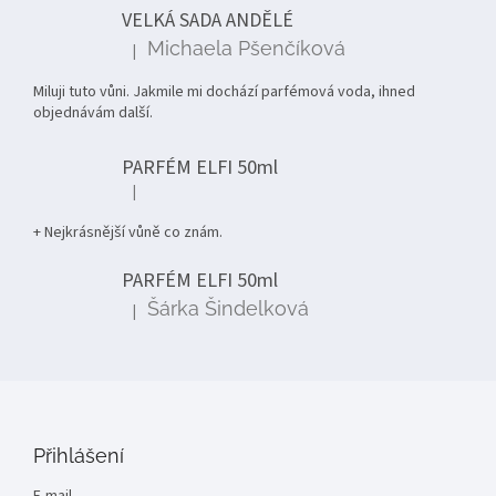
t
VELKÁ SADA ANDĚLÉ
í
Michaela Pšenčíková
|
Hodnocení produktu je 5 z 5 hvězdiček.
Miluji tuto vůni. Jakmile mi dochází parfémová voda, ihned
objednávám další.
PARFÉM ELFI 50ml
|
Hodnocení produktu je 5 z 5 hvězdiček.
+ Nejkrásnější vůně co znám.
PARFÉM ELFI 50ml
Šárka Šindelková
|
Hodnocení produktu je 5 z 5 hvězdiček.
Přihlášení