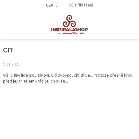
Přejít
CZK
Přihlášení
na
obsah
CIT
5.11.2021
Víš, citliví lidé jsou takoví. Cítí dvojmo, cítí dříve... Protože přesně krok
před jejich tělem kráčí jejich duše...