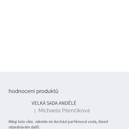
Z
á
p
hodnocení produktů
a
t
VELKÁ SADA ANDĚLÉ
í
Michaela Pšenčíková
|
Hodnocení produktu je 5 z 5 hvězdiček.
Miluji tuto vůni. Jakmile mi dochází parfémová voda, ihned
objednávám další.