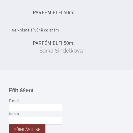
PARFÉM ELFI 50ml
|
Hodnocení produktu je 5 z 5 hvězdiček.
+ Nejkrásnější vůně co znám.
PARFÉM ELFI 50ml
Šárka Šindelková
|
Hodnocení produktu je 5 z 5 hvězdiček.
Přihlášení
E-mail
Heslo
PŘIHLÁSIT SE