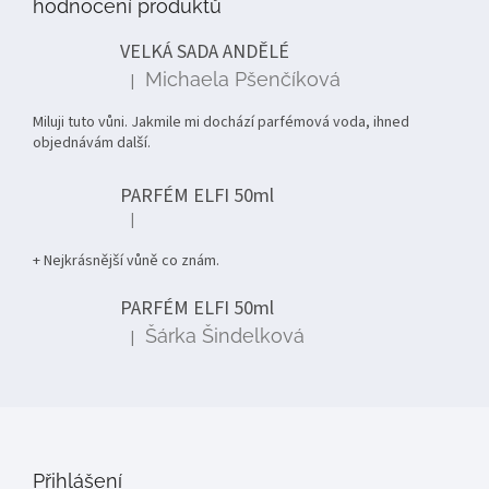
hodnocení produktů
a
t
VELKÁ SADA ANDĚLÉ
í
Michaela Pšenčíková
|
Hodnocení produktu je 5 z 5 hvězdiček.
Miluji tuto vůni. Jakmile mi dochází parfémová voda, ihned
objednávám další.
PARFÉM ELFI 50ml
|
Hodnocení produktu je 5 z 5 hvězdiček.
+ Nejkrásnější vůně co znám.
PARFÉM ELFI 50ml
Šárka Šindelková
|
Hodnocení produktu je 5 z 5 hvězdiček.
Přihlášení