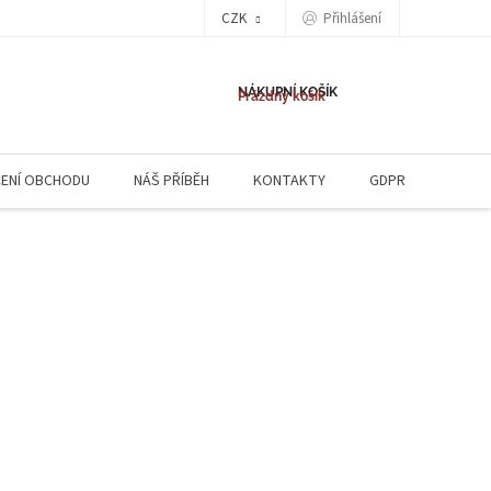
CZK
Přihlášení
NÁKUPNÍ KOŠÍK
Prázdný košík
ENÍ OBCHODU
NÁŠ PŘÍBĚH
KONTAKTY
GDPR
NAPIŠ