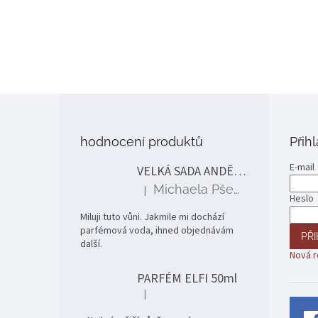
Z
á
p
hodnocení produktů
Přih
a
t
E-mail
VELKÁ SADA ANDĚLÉ
í
Michaela Pšenčíková
|
Hodnocení produktu je 5 z 5 hvězdiček.
Heslo
Miluji tuto vůni. Jakmile mi dochází
parfémová voda, ihned objednávám
PŘI
další.
Nová r
PARFÉM ELFI 50ml
|
Hodnocení produktu je 5 z 5 hvězdiček.