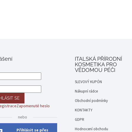
lášení
ITALSKÁ PŘÍRODNÍ
KOSMETIKA PRO
VĚDOMOU PÉČI
SLEVOVÝ KUPÓN
Nákupní rádce
HLÁSIT SE
Obchodní podmínky
egistrace
Zapomenuté heslo
KONTAKTY
nebo
GDPR
Hodnocení obchodu
Přihlásit se přes