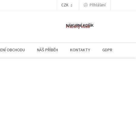
CZK
Přihlášení
NÁKUPNÍ KOŠÍK
Prázdný košík
ENÍ OBCHODU
NÁŠ PŘÍBĚH
KONTAKTY
GDPR
NAPIŠ