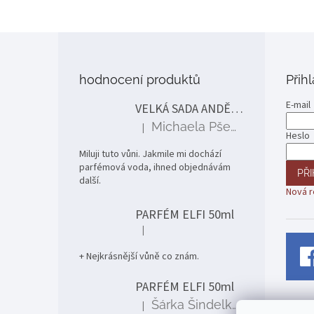
Z
á
p
hodnocení produktů
Přih
a
t
E-mail
VELKÁ SADA ANDĚLÉ
í
Michaela Pšenčíková
|
Hodnocení produktu je 5 z 5 hvězdiček.
Heslo
Miluji tuto vůni. Jakmile mi dochází
parfémová voda, ihned objednávám
PŘI
další.
Nová r
PARFÉM ELFI 50ml
|
Hodnocení produktu je 5 z 5 hvězdiček.
+ Nejkrásnější vůně co znám.
PARFÉM ELFI 50ml
Šárka Šindelková
|
Hodnocení produktu je 5 z 5 hvězdiček.