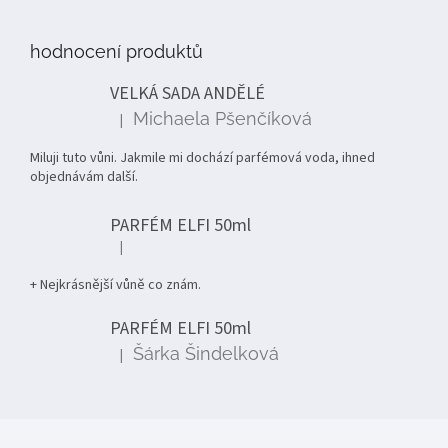
á
p
hodnocení produktů
a
t
VELKÁ SADA ANDĚLÉ
í
Michaela Pšenčíková
|
Hodnocení produktu je 5 z 5 hvězdiček.
Miluji tuto vůni. Jakmile mi dochází parfémová voda, ihned
objednávám další.
PARFÉM ELFI 50ml
|
Hodnocení produktu je 5 z 5 hvězdiček.
+ Nejkrásnější vůně co znám.
PARFÉM ELFI 50ml
Šárka Šindelková
|
Hodnocení produktu je 5 z 5 hvězdiček.